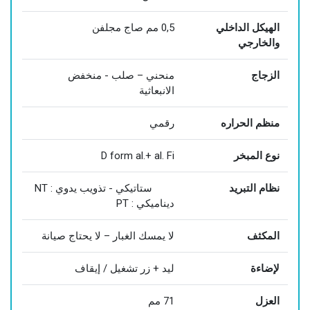
الهيكل الداخلي
0,5 مم صاج مجلفن
والخارجي
الزجاج
منحني – صلب - منخفض
الانبعاثية
منظم الحراره
رقمي
نوع المبخر
D form al.+ al. Fi
نظام التبريد
NT : ستاتيكي - تذويب يدوي
PT : ديناميكي
المكثف
لا يمسك الغبار – لا يحتاج صيانة
لإضاءة
ليد + زر تشغيل / إيقاف
العزل
71 مم