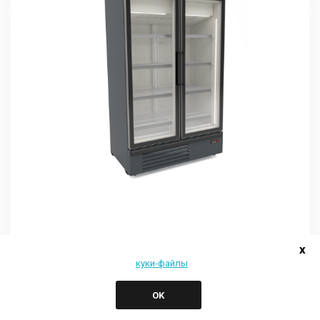
KIWI M&D
x
KIWI NT M&D 1300
куки-файлы
OK