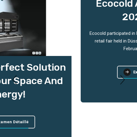
Ecocold At Euroshop
2023 Fair
Ecocold participated in EuroShop, the world's number 1
retail fair held in Düsseldorf, Germany between 26
February-02 Februar..
Examen Détaillé