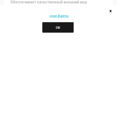
Обеспечивает качественный внешний вид
благодаря своей специальной конструкции жалюзи
x
с продольной ручкой...
куки-файлы
OK
Подробно Изучить