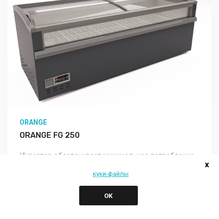
ORANGE
ORANGE FG 250
Инвертор обеспечивает минимальное потребление
x
с опцией компрессора. Благодаря функции
куки-файлы
автоматического размораживания в холод..
OK
Подробно Изучить