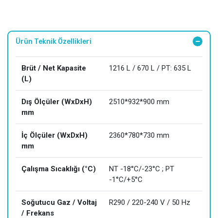
Ürün Teknik Özellikleri
Brüt / Net Kapasite
1216 L / 670 L / PT: 635 L
(L)
Dış Ölçüler (WxDxH)
2510*932*900 mm
mm
İç Ölçüler (WxDxH)
2360*780*730 mm
mm
Çalışma Sıcaklığı (°C)
NT -18°C/-23°C ; PT
-1°C/+5°C
Soğutucu Gaz / Voltaj
R290 / 220-240 V / 50 Hz
/ Frekans