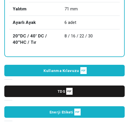
Yalıtım
71 mm
Ayarlı Ayak
6 adet
20''DC / 40" DC /
8 / 16 / 22 / 30
40''HC / Tır
Kullanma Kılavuzu
TDS
Enerji Etiketi